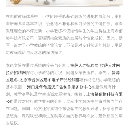
在面前教练体系中，小学阶段手脚基础教练的进犯构成部分，承担
着培养儿童基本常识、说念德不雅念和学习民俗的关键任务。跟着
教练理念的不停更新，小学教练不仅顾惜学生的学业得益上海希佰
格科技有限公司，更强调抽象素质的发展与个性化成长。因此，撰
写一篇对于小学教练的毕业论文，不仅是对专科常识的总结，更是
对教练践诺与反念念的深切探讨。
本论文旨在通过系统的接头与分析，
拉萨人才招聘网-拉萨人才网-
拉萨招聘网
探讨小学教练的近况、问题及窜改所在。率先，
晋源
区建冬-太原市晋源区建冬电子产品经销部
著作将总结小学教练的
基本表面，
海口龙华龟股汉广告制作服务赵中心
包括教练有计
划、教学身手以及学生热诚发展性情。接着，
上海希佰格科技有限
公司
通过对推行教学案例的分析，展示小学教练中的得胜教养与存
在问题。同期，论文还将集结个东说念主的教学践诺，反念念在课
堂惩办、课程联想和师生互动等方面的教养与不及，建议相应的窜
改建议。